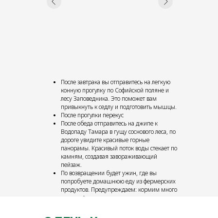
После завтрака вы отправитесь на легкую
конную прогулку по Софийской поляне и
лесу Заповедника. Это поможет вам
привыкнуть к седлу и подготовить мышцы.
После прогулки перекус
После обеда отправитесь на джипе к
Водопаду Тамара в гущу соснового леса, по
дороге увидите красивые горные
панорамы. Красивый поток воды стекает по
камням, создавая завораживающий
пейзаж.
По возвращении будет ужин, где вы
попробуете домашнюю еду из фермерских
продуктов. Предупреждаем: кормим много
и вкусно!