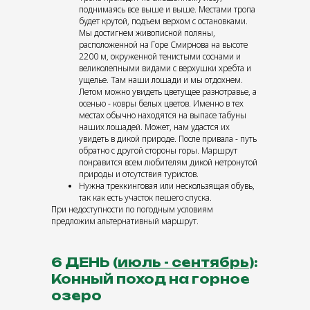
поднимаясь все выше и выше. Местами тропа
будет крутой, подъем верхом с остановками.
Мы достигнем живописной поляны,
расположенной на Горе Смирнова на высоте
2200 м, окруженной тенистыми соснами и
великолепными видами с верхушки хребта и
ущелье. Там наши лошади и мы отдохнем.
Летом можно увидеть цветущее разнотравье, а
осенью - ковры белых цветов. Именно в тех
местах обычно находятся на выпасе табуны
наших лошадей. Может, нам удастся их
увидеть в дикой природе. После привала - путь
обратно с другой стороны горы. Маршрут
понравится всем любителям дикой нетронутой
природы и отсутствия туристов.
Нужна треккинговая или нескользящая обувь,
так как есть участок пешего спуска.
При недоступности по погодным условиям
предложим альтернативный маршрут.
6 ДЕНЬ (
июль - сентябрь
):
Конный поход на горное
озеро