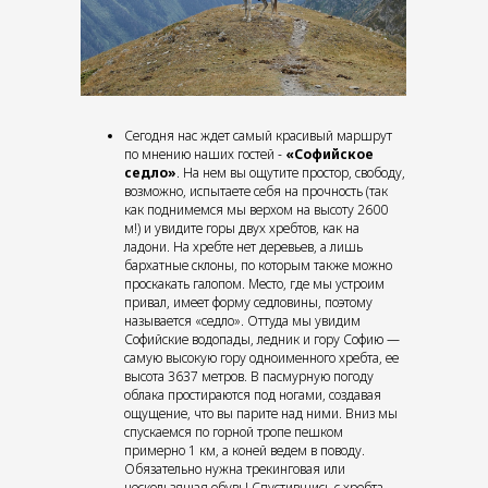
Сегодня нас ждет самый красивый маршрут
по мнению наших гостей -
«Софийское
седло»
. На нем вы ощутите простор, свободу,
возможно, испытаете себя на прочность (так
как поднимемся мы верхом на высоту 2600
м!) и увидите горы двух хребтов, как на
ладони. На хребте нет деревьев, а лишь
бархатные склоны, по которым также можно
проскакать галопом. Место, где мы устроим
привал, имеет форму седловины, поэтому
называется «седло». Оттуда мы увидим
Софийские водопады, ледник и гору Софию —
самую высокую гору одноименного хребта, ее
высота 3637 метров. В пасмурную погоду
облака простираются под ногами, создавая
ощущение, что вы парите над ними. Вниз мы
спускаемся по горной тропе пешком
примерно 1 км, а коней ведем в поводу.
Обязательно нужна трекинговая или
нескользящая обувь! Спустившись с хребта,