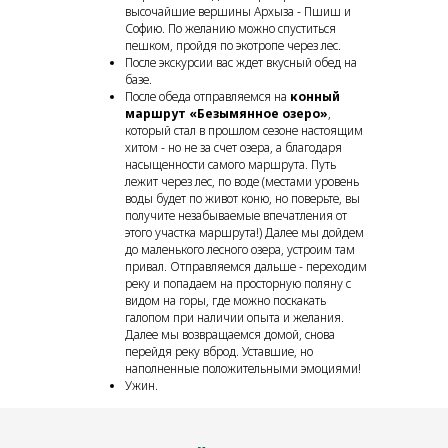
высочайшие вершины Архыза - Пшиш и
Софию. По желанию можно спуститься
пешком, пройдя по экотропе через лес.
После экскурсии вас ждет вкусный обед на
базе.
После обеда отправляемся на
конный
маршрут «Безымянное озеро»
,
который стал в прошлом сезоне настоящим
хитом - но не за счет озера, а благодаря
насыщенности самого маршрута. Путь
лежит через лес, по воде (местами уровень
воды будет по живот коню, но поверьте, вы
получите незабываемые впечатления от
этого участка маршрута!) Далее мы дойдем
до маленького лесного озера, устроим там
привал. Отправляемся дальше - переходим
реку и попадаем на просторную поляну с
видом на горы, где можно поскакать
галопом при наличии опыта и желания.
Далее мы возвращаемся домой, снова
перейдя реку вброд. Уставшие, но
наполненные положительными эмоциями!
Ужин.