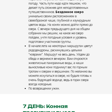
погоду. Часть пути надо идти пешком, что
делает путь сложнее для неподготовленных
путешественников.
Бездонное озеро
уникально своим расположением в
своеобразной чаше, глубиной и изумрудным
цветом воды. На конях можно дойти прямо до
озера. С вечера предыдущего дня на общем
собрании мы решим, на какое же озеро
пойдем, учтя погодные условия и уровень
подготовки участников группы.
В начале лета на некоторых маршрутах цветут
рододендроны, раскинувшись целыми
"коврами". Маршрут на весь день. Уйдем до
обеда и вернемся вечером. Вам откроются
живописные панорамные виды, а наши
выносливые кони поднимут вас по горным
тропам к озерам и вершинам. По желанию вы
можете искупаться в озере, но будьте готовы к
очень бодрящей водице, ведь в горах озера
всегда холодные.
По возвращении ужин.
7 ДЕНЬ: Конная