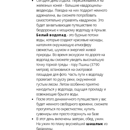
Сегодня день отдыха. Пересаживаемся на
железных коней - большие квадроциклы-
вездеходы. Поездка на них подарит немного
адреналина, вы сможете попробовать
самостоятельно управлять квадриком. Это
будет захватывающее путешествие по
бездорожью к мощному водопаду в Архызе.
Белый водопад
- это бурные потоки
воды, которые создают красивые каскады,
наполняя окружающую атмосферу
свежестью, шумом и энергией живой
природы. Во время экскурсии по дороге на
водопад вы сможете увидеть высочайшую
точку горной гряды - гору Пшиш (3790
метров), остановимся на смотровой
площадке для фото. Часть пути к водопаду
пролегает по руслу реки, окруженной
густым лесом. Летом особенно приятно
находиться у водопада, ощущая прохладу и
освежающие брызги воды.
После этого динамичного путешествия у вас
будет немного свободного времени, сможете
прогуляться по окрестностям, купить
сувениры или просто отдохнуть на базе
В этот день включены завтрак, обед, ужин.
На ужин по плану вкуснейший
шашлык
из
баранины.