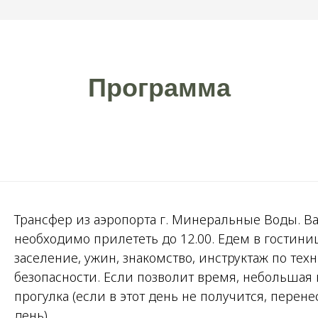
тот блок нельзя удалять
Программа
 в коем случае не удаляем его
тот блок нельзя удалять
Трансфер из аэропорта г. Минеральные Воды. В
 в коем случае не удаляем его
необходимо прилететь до 12.00. Едем в гостиниц
заселение, ужин, знакомство, инструктаж по тех
безопасности. Если позволит время, небольшая 
прогулка (если в этот день не получится, перене
день).