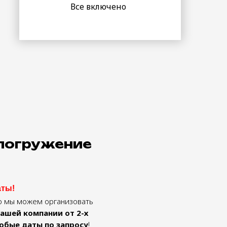
Все включено
-погружение
аты!
то мы можем организовать
вашей компании от 2-х
любые даты по запросу
!