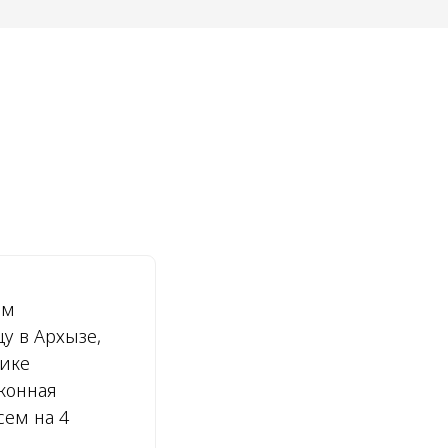
ам
у в Архызе,
нике
конная
сем на 4