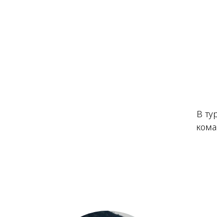
В ту
кома