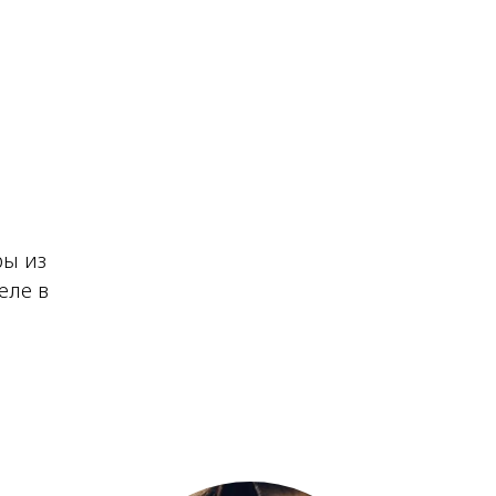
ры из
еле в