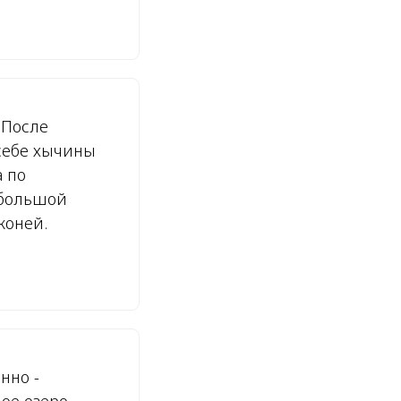
 После
себе хычины
а по
ебольшой
коней.
нно -