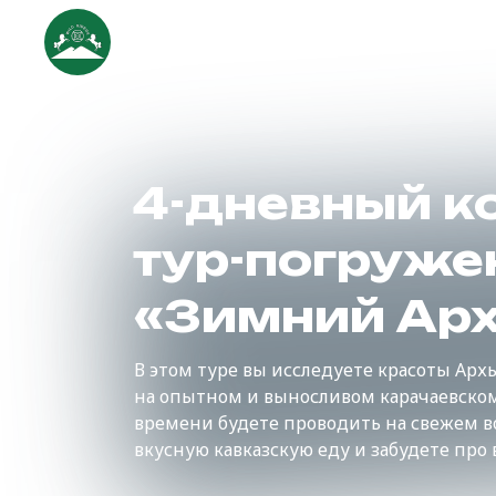
Стоимость
Программа
4-дневный к
тур-погруже
«Зимний Ар
В этом туре вы исследуете красоты Арх
на опытном и выносливом карачаевском
времени будете проводить на свежем в
вкусную кавказскую еду и забудете про 