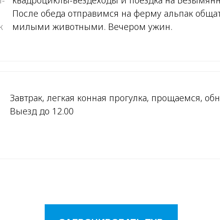
-
квадроциклы-вездеходы и поездка на Безымянн
После обеда отправимся на ферму альпак обща
к
милыми животными. Вечером ужин.
Завтрак, легкая конная прогулка, прощаемся, об
Выезд до 12.00