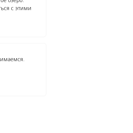
ое озеро.
ться с этими
нимаемся.