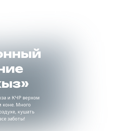
Зимние туры
Все туры
О нас
онный
ние
хыз»
ыза и КЧР верхом
 коне. Много
оздухе, кушать
все заботы!