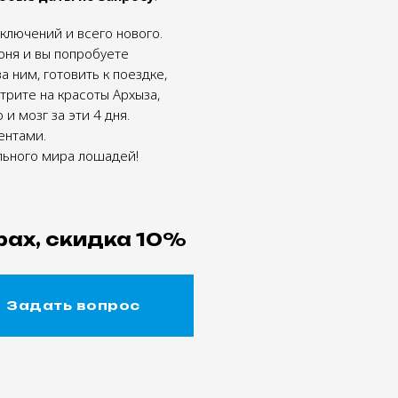
ключений и всего нового.
оня и вы попробуете
а ним, готовить к поездке,
трите на красоты Архыза,
и мозг за эти 4 дня.
ентами.
ельного мира лошадей!
урах, скидка 10%
Задать вопрос