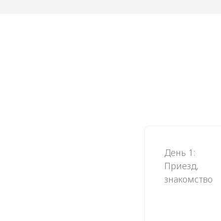
Э
ни
Э
День 1:
ни
Приезд,
знакомство